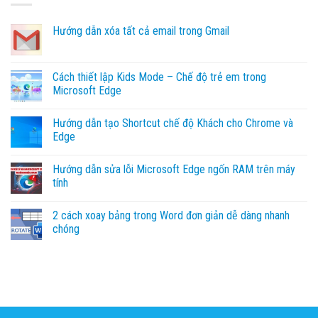
Hướng dẫn xóa tất cả email trong Gmail
Không
có
bình
luận
Cách thiết lập Kids Mode – Chế độ trẻ em trong
ở
Microsoft Edge
Hướng
dẫn
Không
xóa
có
tất
Hướng dẫn tạo Shortcut chế độ Khách cho Chrome và
bình
cả
luận
Edge
email
ở
trong
Cách
Không
Gmail
thiết
có
Hướng dẫn sửa lỗi Microsoft Edge ngốn RAM trên máy
lập
bình
Kids
luận
tính
Mode
ở
–
Hướng
Không
Chế
dẫn
có
2 cách xoay bảng trong Word đơn giản dễ dàng nhanh
độ
tạo
bình
trẻ
Shortcut
luận
chóng
em
chế
ở
trong
độ
Hướng
Không
Microsoft
Khách
dẫn
có
Edge
cho
sửa
bình
Chrome
lỗi
luận
và
Microsoft
ở
Edge
Edge
2
ngốn
cách
RAM
xoay
trên
bảng