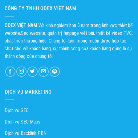
máy
trong
CÔNG TY TNHH ODEX VIỆT NAM
tính
Word
đơn
giản
dễ
dàng
ODEX VIỆT NAM
Với kinh nghiệm hơn 5 năm trong lĩnh vực thiết kế
nhanh
chóng
website,Seo website, quản trị fanpage viết bài, thiết kế video TVC,
phát triển thương hiệu. Chúng tôi luôn mong muốn được hợp tác
chặt chẽ với khách hàng, sự thành công của khách hàng cũng là sự
thành công của chúng tôi.
DỊCH VỤ MARKETING
Dịch vụ SEO
Dịch vụ SEO Maps
Dịch vụ Backlink PBN