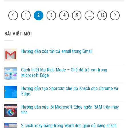
1
2
3
4
5
…
12
BÀI VIẾT MỚI
Hướng dẫn xóa tất cả email trong Gmail
Không
có
bình
luận
Cách thiết lập Kids Mode – Chế độ trẻ em trong
ở
Microsoft Edge
Hướng
dẫn
Không
xóa
có
tất
Hướng dẫn tạo Shortcut chế độ Khách cho Chrome và
bình
cả
luận
Edge
email
ở
trong
Cách
Không
Gmail
thiết
có
Hướng dẫn sửa lỗi Microsoft Edge ngốn RAM trên máy
lập
bình
Kids
luận
tính
Mode
ở
–
Hướng
Không
Chế
dẫn
có
2 cách xoay bảng trong Word đơn giản dễ dàng nhanh
độ
tạo
bình