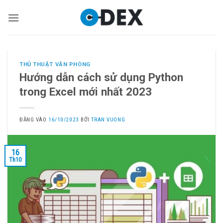
Bỏ
qua
nội
dung
THỦ THUẬT VĂN PHÒNG
Hướng dẫn cách sử dụng Python
trong Excel mới nhất 2023
ĐĂNG VÀO
16/10/2023
BỞI
TRAN VUONG
16
Th10