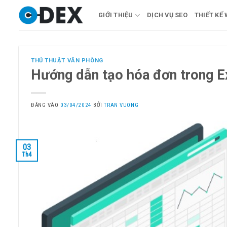
Bỏ
GIỚI THIỆU
DỊCH VỤ SEO
THIẾT KẾ
qua
nội
dung
THỦ THUẬT VĂN PHÒNG
Hướng dẫn tạo hóa đơn trong E
ĐĂNG VÀO
03/04/2024
BỞI
TRAN VUONG
03
Th4