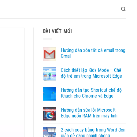
BÀI VIẾT MỚI
Hướng dẫn xóa tất cả email trong
Gmail
Không
có
Cách thiết lập Kids Mode – Chế
bình
luận
độ trẻ em trong Microsoft Edge
ở
Hướng
Không
dẫn
có
Hướng dẫn tạo Shortcut chế độ
xóa
bình
tất
luận
Khách cho Chrome và Edge
cả
ở
email
Cách
Không
trong
thiết
có
Hướng dẫn sửa lỗi Microsoft
Gmail
lập
bình
Kids
luận
Edge ngốn RAM trên máy tính
Mode
ở
–
Hướng
Không
Chế
dẫn
có
2 cách xoay bảng trong Word đơn
độ
tạo
bình
trẻ
Shortcut
luận
giản dễ dàng nhanh chóng