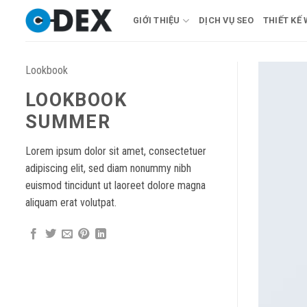
Bỏ
GIỚI THIỆU
DỊCH VỤ SEO
THIẾT KẾ
qua
nội
dung
Lookbook
LOOKBOOK
SUMMER
Lorem ipsum dolor sit amet, consectetuer
adipiscing elit, sed diam nonummy nibh
euismod tincidunt ut laoreet dolore magna
aliquam erat volutpat.