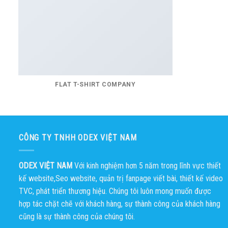
FLAT T-SHIRT COMPANY
CÔNG TY TNHH ODEX VIỆT NAM
ODEX VIỆT NAM
Với kinh nghiệm hơn 5 năm trong lĩnh vực thiết
kế website,Seo website, quản trị fanpage viết bài, thiết kế video
TVC, phát triển thương hiệu. Chúng tôi luôn mong muốn được
hợp tác chặt chẽ với khách hàng, sự thành công của khách hàng
cũng là sự thành công của chúng tôi.