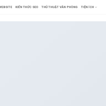
 WEBSITE
KIẾN THỨC SEO
THỦ THUẬT VĂN PHÒNG
TIỆN ÍCH