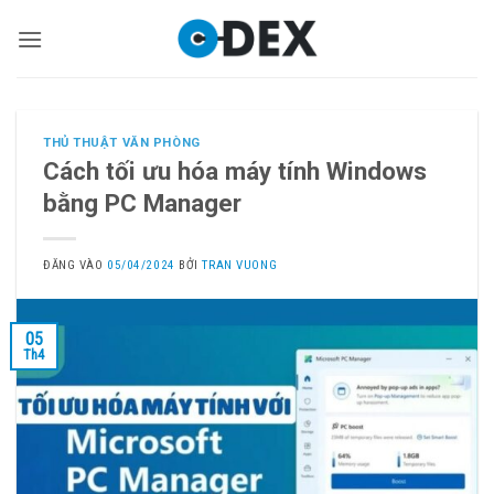
Bỏ
qua
nội
dung
THỦ THUẬT VĂN PHÒNG
Cách tối ưu hóa máy tính Windows
bằng PC Manager
ĐĂNG VÀO
05/04/2024
BỞI
TRAN VUONG
05
Th4