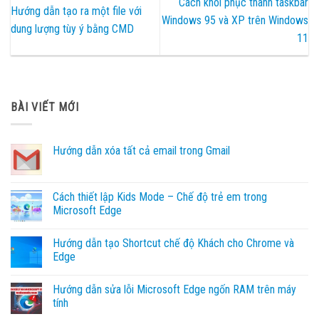
Cách khôi phục thanh taskbar
Hướng dẫn tạo ra một file với
Windows 95 và XP trên Windows
dung lượng tùy ý bằng CMD
11
BÀI VIẾT MỚI
Hướng dẫn xóa tất cả email trong Gmail
Không
có
bình
luận
Cách thiết lập Kids Mode – Chế độ trẻ em trong
ở
Microsoft Edge
Hướng
dẫn
Không
xóa
có
tất
Hướng dẫn tạo Shortcut chế độ Khách cho Chrome và
bình
cả
luận
Edge
email
ở
trong
Cách
Không
Gmail
thiết
có
Hướng dẫn sửa lỗi Microsoft Edge ngốn RAM trên máy
lập
bình
Kids
luận
tính
Mode
ở
–
Hướng
Không